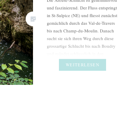
und faszinierend. Der Fluss entspringt
in St-Sulpice (NE) und fliesst zunächst
gemächlich durch das Val-de-Travers
bis nach Champ-du-Moulin. Danach
sucht sie sich ihren Weg durch diese
grossartige Schlucht bis nach Boudry
und mündet schliesslich in den
Neuenburgersee. Der Weg zwischen
WEITERLESEN
dem kleinen beschaulichen Dorf
Noiraigue und dem Ort Boudry führt
durch gigantische…