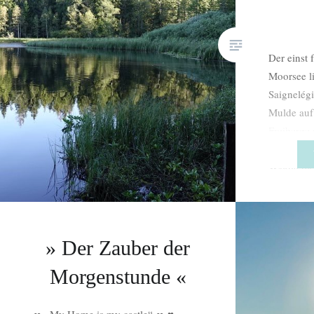
Der einst 
Moorsee l
Saignelégi
Mulde auf
Freiberge 
Naturschu
Waldgebie
Moorsee e
Quadratki
Torfmoorl
Jahren an,
» Der Zauber der
ganze Re
Morgenstunde «
∞ „My Home is my castle“ ∞ ♥