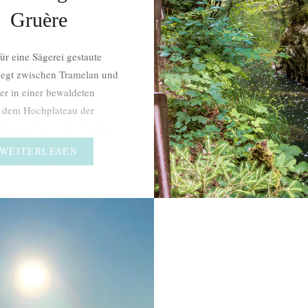
Gruère
für eine Sägerei gestaute
iegt zwischen Tramelan und
er in einer bewaldeten
 dem Hochplateau der
(Kanton Jura). Das heutige
tzgebiet umfasst mit dem
WEITERLESEN
t um den eigentlichen
ine Fläche von einem
lometer. Die Geschichte der
andschaften fing vor 12’000
 als der Gletscher noch die
gion…